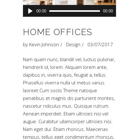
Audio
00:00
00:00
Player
HOME OFFICES
by
Kevin Johnson
Design
03/07/2017
Nam quam nunc, blandit vel, luctus pulvinar,
hendrerit id, lorem. Aliquam lorem ante,
dapibus in, viverra quis, feugiat a, tellus.
Phasellus viverra nulla ut metus varius
laoreet.Cum sociis Theme natoque
penatibus et magnis dis parturient montes,
nascetur ridiculus mus. Quisque rutrum.
Aenean imperdiet. Etiam ultricies nisi vel
augue. Curabitur ullamcorper ultricies nisi.
Nam eget dui. Etiam rhoncus. Maecenas
tempus, tellus eget condimentum rhoncus,